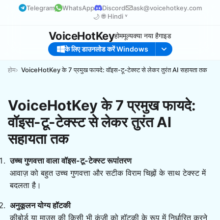
Telegram
WhatsApp
Discord
ask@voicehotkey.com
🌙
🌐
Hindi ˅
VoiceHotKey
होम
मूल्य
क्या नया है
गाइड
के लिए डाउनलोड करें Windows
होम
VoiceHotKey के 7 प्रमुख फायदे: वॉइस-टू-टेक्स्ट से लेकर तुरंत AI सहायता तक
VoiceHotKey के 7 प्रमुख फायदे:
वॉइस-टू-टेक्स्ट से लेकर तुरंत AI
सहायता तक
उच्च गुणवत्ता वाला वॉइस-टू-टेक्स्ट रूपांतरण
आवाज़ को बहुत उच्च गुणवत्ता और सटीक विराम चिह्नों के साथ टेक्स्ट में
बदलता है।
अनुकूलन योग्य हॉटकी
कीबोर्ड या माउस की किसी भी कुंजी को हॉटकी के रूप में निर्धारित करने